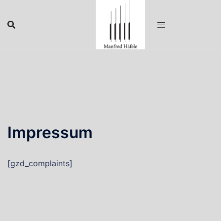
Zum
Inhalt
springen
Impressum
[gzd_complaints]