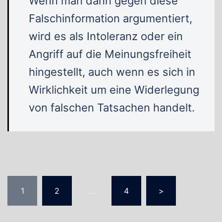
Wenn man dann gegen diese
Falschinformation argumentiert,
wird es als Intoleranz oder ein
Angriff auf die Meinungsfreiheit
hingestellt, auch wenn es sich in
Wirklichkeit um eine Widerlegung
von falschen Tatsachen handelt.
Seitennummerierung
1
2
…
4
>
der
Beiträge