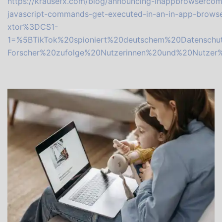
https://krausefx.com/blog/announcing-inappbrowserco
javascript-commands-get-executed-in-an-in-app-brows
xtor%3DCS1-
1=%5BTikTok%20spioniert%20deutschem%20Datenschu
Forscher%20zufolge%20Nutzerinnen%20und%20Nutze