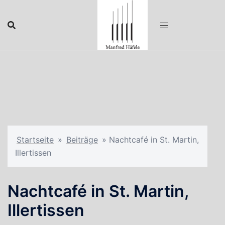
Zum
Inhalt
springen
Startseite
»
Beiträge
»
Nachtcafé in St. Martin,
Illertissen
Nachtcafé in St. Martin,
Illertissen